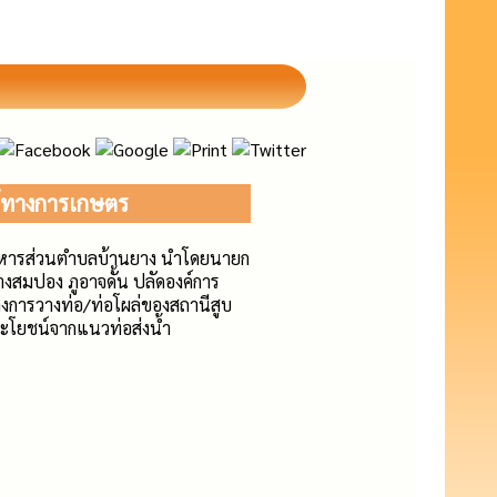
น์ทางการเกษตร
ริหารส่วนตำบลบ้านยาง นำโดยนายก
นางสมปอง ภูอาจดั้น ปลัดองค์การ
การวางท่อ/ท่อโผล่ของสถานีสูบ
ระโยชน์จากแนวท่อส่งน้ำ