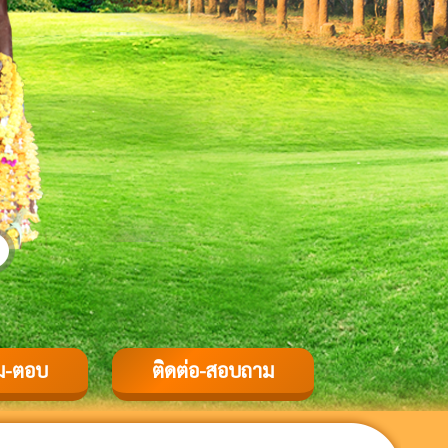
ม-ตอบ
ติดต่อ-สอบถาม